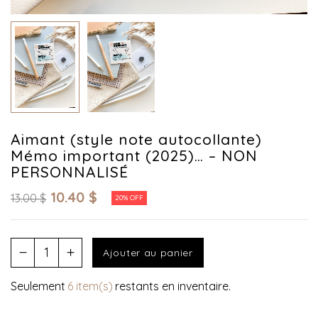
Aimant (style note autocollante)
Mémo important (2025)… – NON
PERSONNALISÉ
10.40
$
13.00
$
20% OFF
Ajouter au panier
Seulement
6 item(s)
restants en inventaire.