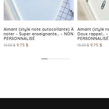
Aimant (style note autocollante) À
Aimant (style n
noter – Super enseignante… – NON
Doux rappel… 
PERSONNALISÉ
PERSONNALISÉ
9.75
$
9.75
$
13.00
$
13.00
$