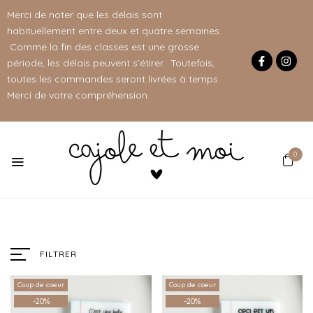
Merci de noter que les délais sont
habituellement entre deux et quatre semaines.
Comme la fin des classes est une grosse
période, les délais peuvent s’étirer. Toutefois,
toutes les commandes seront livrées à temps.
Merci de votre compréhension.
0
FILTRER
Coup de coeur
Coup de coeur
-20%
-20%