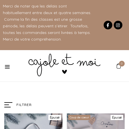
Merci de noter que les délais sont
habituellement entre deux et quatre semaines.
Comme la fin des classes est une grosse
période, les délais peuvent s’étirer. Toutefois,
toutes les commandes seront livrées à temps.
Merci de votre compréhension.
0
FILTRER
Épuisé
Coup de coeur
Épuisé