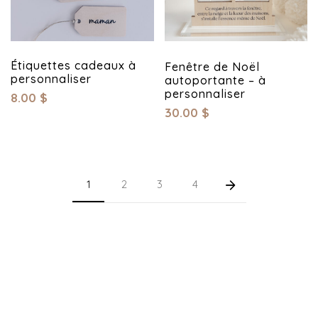
Étiquettes cadeaux à
Fenêtre de Noël
personnaliser
autoportante – à
personnaliser
8.00
$
30.00
$
1
2
3
4