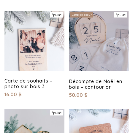
Épuisé
Coup de coeur
Épuisé
Carte de souhaits –
Décompte de Noël en
photo sur bois 3
bois – contour or
16.00
$
50.00
$
Épuisé