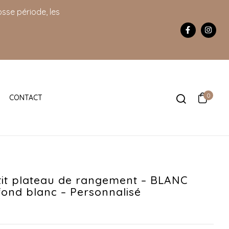
sse période, les
0
CONTACT
tit plateau de rangement – BLANC
fond blanc – Personnalisé