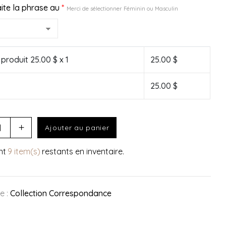
ite la phrase au
*
Merci de sélectionner Féminin ou Masculin
u produit
25.00
$ x 1
25.00
$
25.00
$
Ajouter au panier
nt
9 item(s)
restants en inventaire.
e :
Collection Correspondance