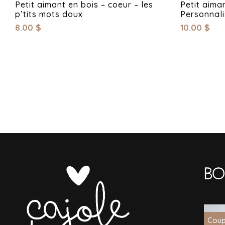
Petit aimant en bois – coeur – les
Petit aima
p’tits mots doux
Personnal
8.00
$
10.00
$
Bo
Coup