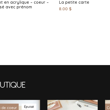
nt en acrylique – coeur –
La petite carte
isé avec prénom
8.00
$
utique
Épuisé
 de coeur
C