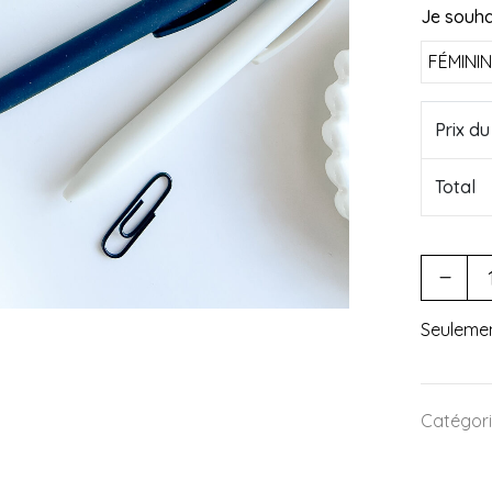
Je souha
Prix d
Total
Seuleme
Catégori