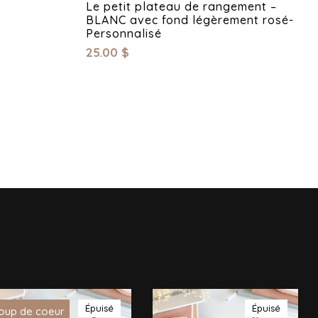
Le petit plateau de rangement –
BLANC avec fond légèrement rosé-
Personnalisé
25.00
$
Épuisé
Épuisé
oup de coeur