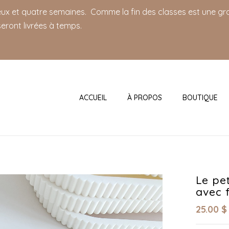
deux et quatre semaines. Comme la fin des classes est une gro
eront livrées à temps.
ACCUEIL
À PROPOS
BOUTIQUE
Le pe
avec 
25.00
$