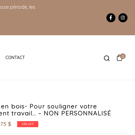
sse période, les
0
CONTACT
 en bois- Pour souligner votre
lent travail… – NON PERSONNALISÉ
.75
$
25% OFF