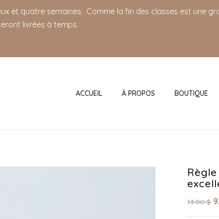
deux et quatre semaines. Comme la fin des classes est une gro
eront livrées à temps.
ACCUEIL
À PROPOS
BOUTIQUE
Règle
excel
9
13.00
$