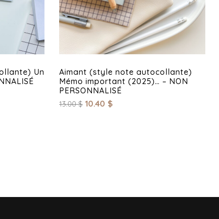
ollante) Un
Aimant (style note autocollante)
ONNALISÉ
Mémo important (2025)… – NON
PERSONNALISÉ
10.40
$
13.00
$