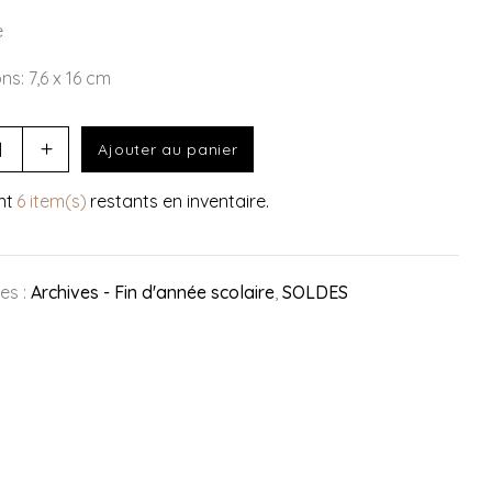
e
ns: 7,6 x 16 cm
Ajouter au panier
nt
6 item(s)
restants en inventaire.
es :
Archives - Fin d'année scolaire
,
SOLDES