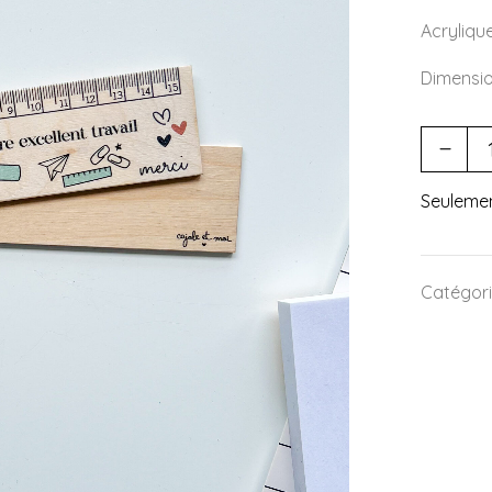
Acryliqu
Dimensio
Seuleme
Catégori