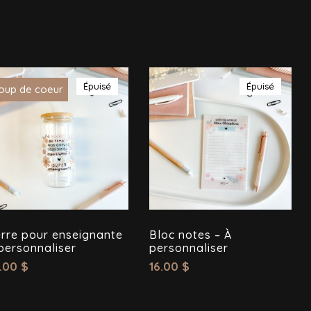
Épuisé
Épuisé
oup de coeur
rre pour enseignante
Bloc notes – À
personnaliser
personnaliser
.00
$
16.00
$