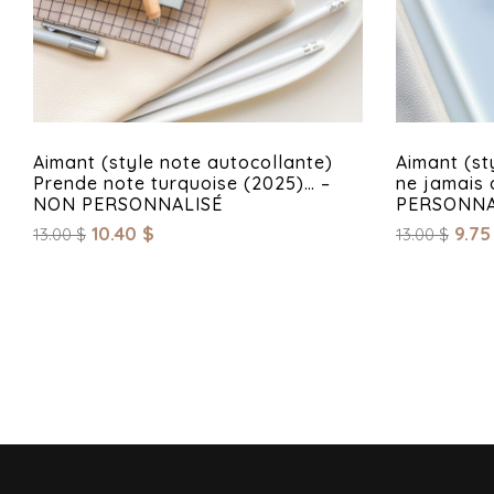
Aimant (style note autocollante)
Aimant (st
Prende note turquoise (2025)… –
ne jamais 
NON PERSONNALISÉ
PERSONNA
10.40
$
9.7
13.00
$
13.00
$