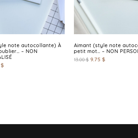
yle note autocollante) À
Aimant (style note autoc
oublier… – NON
petit mot… – NON PERS
LISÉ
9.75
$
13.00
$
5
$