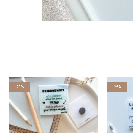
-20%
-25%