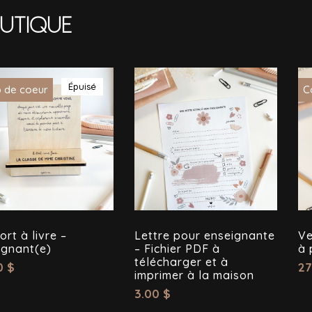
utique
Épuisé
 de coeur
C
rt à livre –
Lettre pour enseignante
Ve
ignant(e)
– Fichier PDF à
à 
télécharger et à
0
$
27
imprimer à la maison
3.00
$