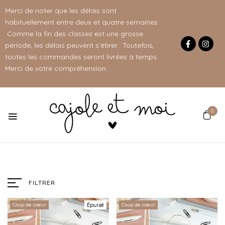
Merci de noter que les délais sont
habituellement entre deux et quatre semaines.
Comme la fin des classes est une grosse
période, les délais peuvent s’étirer. Toutefois,
toutes les commandes seront livrées à temps.
Merci de votre compréhension.
0
FILTRER
Coup de coeur
Épuisé
Coup de coeur