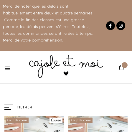
Merci de noter que les délais sont
habituellement entre deux et quatre semaines.
Comme la fin des classes est une grosse
période, les délais peuvent s’étirer. Toutefois,
toutes les commandes seront livrées à temps.
Merci de votre compréhension.
0
FILTRER
Coup de coeur
Épuisé
Coup de coeur