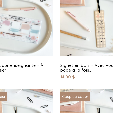
pour enseignante – À
Signet en bois – Avec vo
ser
page à la fois…
14.00
$
eur
Coup de coeur