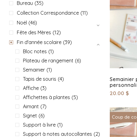
Bureau
(35)
Collection Correspondance
(11)
Noël
(46)
Fête des Mères
(12)
Fin d'année scolaire
(39)
Bloc notes
(1)
Plateau de rangement
(6)
Semainier
(1)
Tapis de souris
(4)
Semainier 
personnali
Affiche
(3)
20.00
$
Affichettes à plantes
(5)
Aimant
(7)
Signet
(6)
Coup de co
Support à livre
(1)
Support à notes autocollantes
(2)