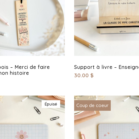
ois – Merci de faire
Support à livre – Enseign
mon histoire
30.00
$
Épuisé
Coup de coeur