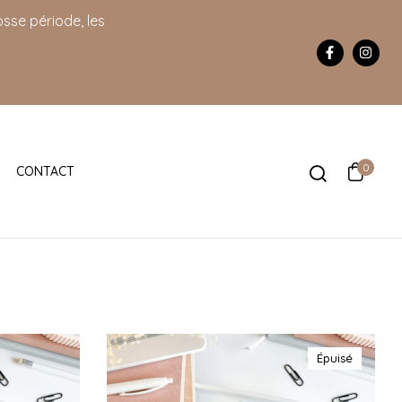
sse période, les
0
CONTACT
Épuisé