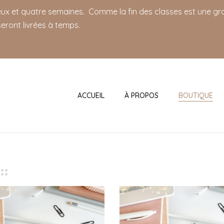
deux et quatre semaines. Comme la fin des classes est une gro
eront livrées à temps.
ACCUEIL
À PROPOS
BOUTIQUE