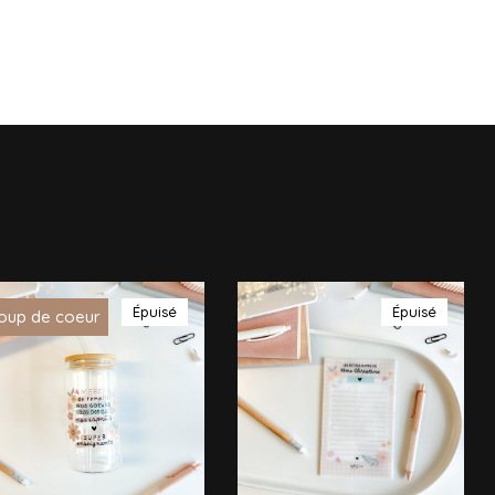
Épuisé
Épuisé
oup de coeur