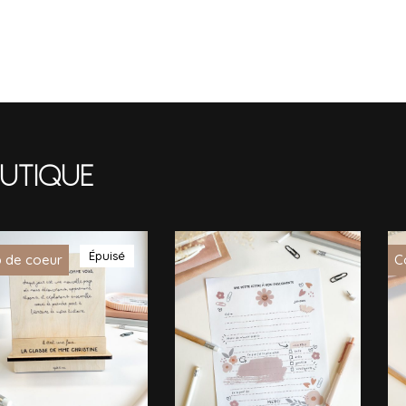
utique
Épuisé
 de coeur
C