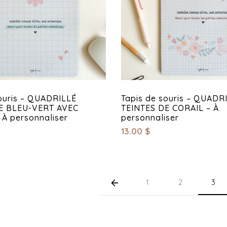
ouris – QUADRILLÉ
Tapis de souris – QUADR
E BLEU-VERT AVEC
TEINTES DE CORAIL – À
À personnaliser
personnaliser
13.00
$
1
2
3